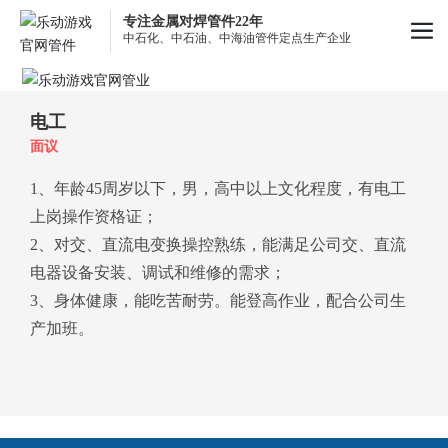
专注金属对焊管件22年
中石化、中石油、中海油管件定点生产企业
电工
面议
1、年龄45周岁以下，男，高中以上文化程度，有电工
上岗操作资格证；
2、对交、直流电变换操控熟练，能满足公司交、直流
电器设备安装、调试和维修的需求；
3、身体健康，能吃苦耐劳。能登高作业，配合公司生
产加班。